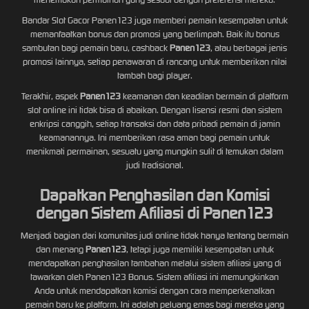
Bandar Slot Gacor Panen123 juga memberi pemain kesempatan untuk
memanfaatkan bonus dan promosi yang berlimpah. Baik itu bonus
sambutan bagi pemain baru, cashback
Panen123
, atau berbagai jenis
promosi lainnya, setiap penawaran di rancang untuk memberikan nilai
tambah bagi player.
Terakhir, aspek
Panen123
keamanan dan keadilan bermain di platform
slot online ini tidak bisa di abaikan. Dengan lisensi resmi dan sistem
enkripsi canggih, setiap transaksi dan data pribadi pemain di jamin
keamanannya. Ini memberikan rasa aman bagi pemain untuk
menikmati permainan, sesuatu yang mungkin sulit di temukan dalam
judi tradisional.
Dapatkan Penghasilan dan Komisi
dengan Sistem Afiliasi di Panen123
Menjadi bagian dari komunitas judi online tidak hanya tentang bermain
dan menang
Panen123
, tetapi juga memiliki kesempatan untuk
mendapatkan penghasilan tambahan melalui sistem afiliasi yang di
tawarkan oleh Panen123 Bonus. Sistem afiliasi ini memungkinkan
Anda untuk mendapatkan komisi dengan cara memperkenalkan
pemain baru ke platform. Ini adalah peluang emas bagi mereka yang