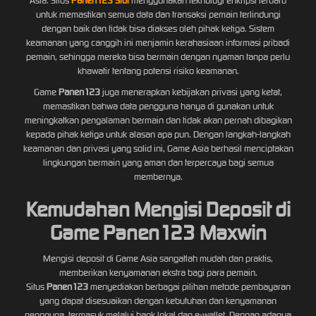
Asia. Situs
Panen123 Slot
menggunakan teknologi enkripsi terbaru
untuk memastikan semua data dan transaksi pemain terlindungi
dengan baik dan tidak bisa diakses oleh pihak ketiga. Sistem
keamanan yang canggih ini menjamin kerahasiaan informasi pribadi
pemain, sehingga mereka bisa bermain dengan nyaman tanpa perlu
khawatir tentang potensi risiko keamanan.
Game
Panen123
juga menerapkan kebijakan privasi yang ketat,
memastikan bahwa data pengguna hanya di gunakan untuk
meningkatkan pengalaman bermain dan tidak akan pernah dibagikan
kepada pihak ketiga untuk alasan apa pun. Dengan langkah-langkah
keamanan dan privasi yang solid ini, Game Asia berhasil menciptakan
lingkungan bermain yang aman dan terpercaya bagi semua
membernya.
Kemudahan Mengisi Deposit di
Game Panen123 Maxwin
Mengisi deposit di Game Asia sangatlah mudah dan praktis,
memberikan kenyamanan ekstra bagi para pemain.
Situs
Panen123
menyediakan berbagai pilihan metode pembayaran
yang dapat disesuaikan dengan kebutuhan dan kenyamanan
pengguna, termasuk melalui bank lokal dan e-wallet. Dengan adanya