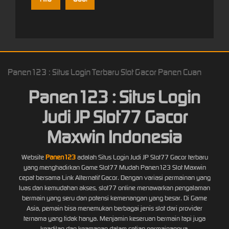
Panen123 : Situs Login Terbaru Slot Gacor Panen Cuan
Panen123 : Situs Login
Judi JP Slot77 Gacor
Maxwin Indonesia
Website
Panen123
adalah Situs Login Judi JP Slot77 Gacor terbaru
yang menghadirkan Game Slot77 Mudah Panen123 Slot Maxwin
cepat bersama Link Alternatif Gacor. Dengan variasi permainan yang
luas dan kemudahan akses, slot77 online menawarkan pengalaman
bermain yang seru dan potensi kemenangan yang besar. Di Game
Asia, pemain bisa menemukan berbagai jenis slot dari provider
ternama yang tidak hanya. Menjamin keseruan bermain tapi juga
keadilan dan keamanan dalam setiap permainannya.