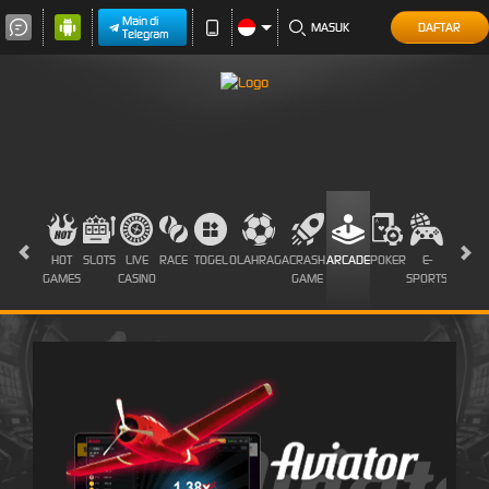
Main di
MASUK
DAFTAR
Telegram
HOT
SLOTS
LIVE
RACE
TOGEL
OLAHRAGA
CRASH
ARCADE
POKER
E-
SABUN
GAMES
CASINO
GAME
SPORTS
AYAM