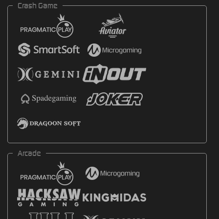
Crash Game
Arcade