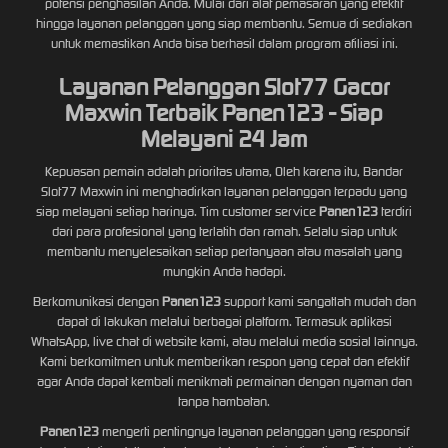
potensi penghasilan Anda. Mulai dari alat pemasaran yang efektif
hingga layanan pelanggan yang siap membantu. Semua di sediakan
untuk memastikan Anda bisa berhasil dalam program afiliasi ini.
Layanan Pelanggan Slot77 Gacor
Maxwin Terbaik Panen123 - Siap
Melayani 24 Jam
Kepuasan pemain adalah prioritas utama, Oleh karena itu, Bandar
Slot77 Maxwin ini menghadirkan layanan pelanggan terpadu yang
siap melayani setiap harinya. Tim customer service
Panen123
terdiri
dari para profesional yang terlatih dan ramah. Selalu siap untuk
membantu menyelesaikan setiap pertanyaan atau masalah yang
mungkin Anda hadapi.
Berkomunikasi dengan
Panen123
support kami sangatlah mudah dan
dapat di lakukan melalui berbagai platform. Termasuk aplikasi
WhatsApp, live chat di website kami, atau melalui media sosial lainnya.
Kami berkomitmen untuk memberikan respon yang cepat dan efektif
agar Anda dapat kembali menikmati permainan dengan nyaman dan
tanpa hambatan.
Panen123
mengerti pentingnya layanan pelanggan yang responsif