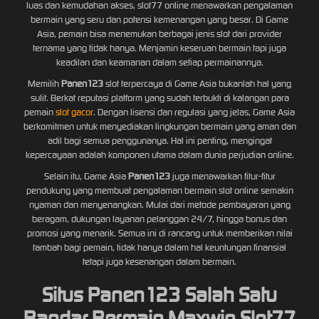
luas dan kemudahan akses, slot77 online menawarkan pengalaman
bermain yang seru dan potensi kemenangan yang besar. Di Game
Asia, pemain bisa menemukan berbagai jenis slot dari provider
ternama yang tidak hanya. Menjamin keseruan bermain tapi juga
keadilan dan keamanan dalam setiap permainannya.
Memilih
Panen123
slot terpercaya di Game Asia bukanlah hal yang
sulit. Berkat reputasi platform yang sudah terbukti di kalangan para
pemain
slot gacor
. Dengan lisensi dan regulasi yang jelas, Game Asia
berkomitmen untuk menyediakan lingkungan bermain yang aman dan
adil bagi semua penggunanya. Hal ini penting, mengingat
kepercayaan adalah komponen utama dalam dunia perjudian online.
Selain itu, Game Asia
Panen123
juga menawarkan fitur-fitur
pendukung yang membuat pengalaman bermain slot online semakin
nyaman dan menyenangkan. Mulai dari metode pembayaran yang
beragam, dukungan layanan pelanggan 24/7, hingga bonus dan
promosi yang menarik. Semua ini di rancang untuk memberikan nilai
tambah bagi pemain, tidak hanya dalam hal keuntungan finansial
tetapi juga kesenangan dalam bermain.
Situs Panen123 Salah Satu
Bandar Bermain Maxwin Slot77