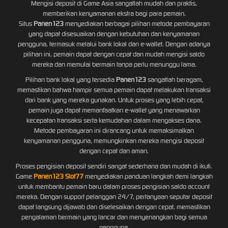
Mengisi deposit di Game Asia sangatlah mudah dan praktis,
memberikan kenyamanan ekstra bagi para pemain.
Situs
Panen123
menyediakan berbagai pilihan metode pembayaran
yang dapat disesuaikan dengan kebutuhan dan kenyamanan
pengguna, termasuk melalui bank lokal dan e-wallet. Dengan adanya
pilihan ini, pemain dapat dengan cepat dan mudah mengisi saldo
mereka dan memulai bermain tanpa perlu menunggu lama.
Pilihan bank lokal yang tersedia
Panen123
sangatlah beragam,
memastikan bahwa hampir semua pemain dapat melakukan transaksi
dari bank yang mereka gunakan. Untuk proses yang lebih cepat,
pemain juga dapat memanfaatkan e-wallet yang menawarkan
kecepatan transaksi serta kemudahan dalam mengakses dana.
Metode pembayaran ini dirancang untuk memaksimalkan
kenyamanan pengguna, memungkinkan mereka mengisi deposit
dengan cepat dan aman.
Proses pengisian deposit sendiri sangat sederhana dan mudah di ikuti.
Game
Panen123 Slot77
menyediakan panduan langkah demi langkah
untuk membantu pemain baru dalam proses pengisian saldo account
mereka. Dengan support pelanggan 24/7, pertanyaan seputar deposit
dapat langsung dijawab dan diselesaikan dengan cepat, memastikan
pengalaman bermain yang lancar dan menyenangkan bagi semua
pengguna.