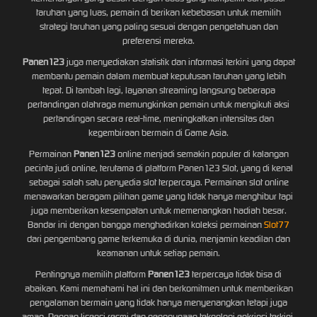
taruhan yang luas, pemain di berikan kebebasan untuk memilih
strategi taruhan yang paling sesuai dengan pengetahuan dan
preferensi mereka.
Panen123
juga menyediakan statistik dan informasi terkini yang dapat
membantu pemain dalam membuat keputusan taruhan yang lebih
tepat. Di tambah lagi, layanan streaming langsung beberapa
pertandingan olahraga memungkinkan pemain untuk mengikuti aksi
pertandingan secara real-time, meningkatkan intensitas dan
kegembiraan bermain di Game Asia.
Permainan
Panen123
online menjadi semakin populer di kalangan
pecinta judi online, terutama di platform Panen123 Slot, yang di kenal
sebagai salah satu penyedia slot terpercaya. Permainan slot online
menawarkan beragam pilihan game yang tidak hanya menghibur tapi
juga memberikan kesempatan untuk memenangkan hadiah besar.
Bandar ini dengan bangga menghadirkan koleksi permainan
Slot77
dari pengembang game terkemuka di dunia, menjamin keadilan dan
keamanan untuk setiap pemain.
Pentingnya memilih platform
Panen123
terpercaya tidak bisa di
abaikan. Kami memahami hal ini dan berkomitmen untuk memberikan
pengalaman bermain yang tidak hanya menyenangkan tetapi juga
aman. Dengan lisensi resmi dan penggunaan teknologi enkripsi terkini,