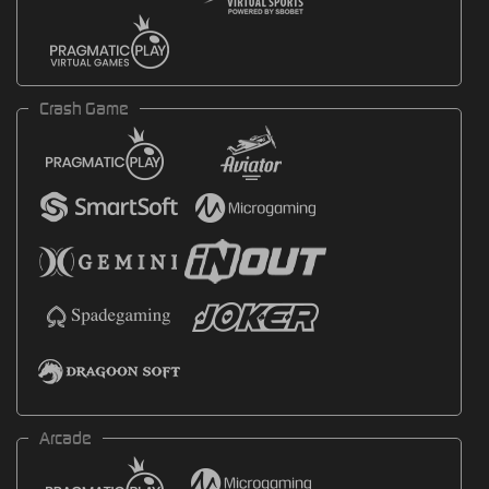
Crash Game
Arcade