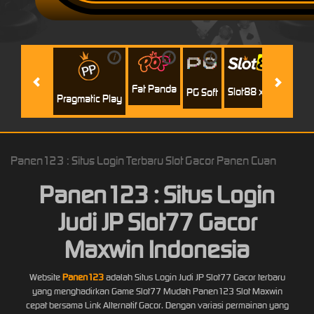
i
i
i
i
i
Facha
Fat Panda
Slot88 x PP
PG Soft
Pragmatic Play
Panen123 : Situs Login Terbaru Slot Gacor Panen Cuan
Panen123 : Situs Login
Judi JP Slot77 Gacor
Maxwin Indonesia
Website
Panen123
adalah Situs Login Judi JP Slot77 Gacor terbaru
yang menghadirkan Game Slot77 Mudah Panen123 Slot Maxwin
cepat bersama Link Alternatif Gacor. Dengan variasi permainan yang