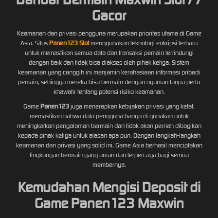
Gacor
Keamanan dan privasi pengguna merupakan prioritas utama di Game
Asia. Situs
Panen123 Slot
menggunakan teknologi enkripsi terbaru
untuk memastikan semua data dan transaksi pemain terlindungi
dengan baik dan tidak bisa diakses oleh pihak ketiga. Sistem
keamanan yang canggih ini menjamin kerahasiaan informasi pribadi
pemain, sehingga mereka bisa bermain dengan nyaman tanpa perlu
khawatir tentang potensi risiko keamanan.
Game
Panen123
juga menerapkan kebijakan privasi yang ketat,
memastikan bahwa data pengguna hanya di gunakan untuk
meningkatkan pengalaman bermain dan tidak akan pernah dibagikan
kepada pihak ketiga untuk alasan apa pun. Dengan langkah-langkah
keamanan dan privasi yang solid ini, Game Asia berhasil menciptakan
lingkungan bermain yang aman dan terpercaya bagi semua
membernya.
Kemudahan Mengisi Deposit di
Game Panen123 Maxwin