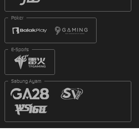
Poker
E-Sports
Sabung Ayam