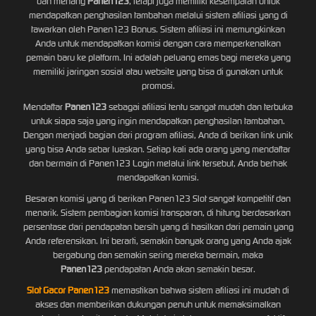
dan menang
Panen123
, tetapi juga memiliki kesempatan untuk
mendapatkan penghasilan tambahan melalui sistem afiliasi yang di
tawarkan oleh Panen123 Bonus. Sistem afiliasi ini memungkinkan
Anda untuk mendapatkan komisi dengan cara memperkenalkan
pemain baru ke platform. Ini adalah peluang emas bagi mereka yang
memiliki jaringan sosial atau website yang bisa di gunakan untuk
promosi.
Mendaftar
Panen123
sebagai afiliasi tentu sangat mudah dan terbuka
untuk siapa saja yang ingin mendapatkan penghasilan tambahan.
Dengan menjadi bagian dari program afiliasi, Anda di berikan link unik
yang bisa Anda sebar luaskan. Setiap kali ada orang yang mendaftar
dan bermain di Panen123 Login melalui link tersebut, Anda berhak
mendapatkan komisi.
Besaran komisi yang di berikan Panen123 Slot sangat kompetitif dan
menarik. Sistem pembagian komisi transparan, di hitung berdasarkan
persentase dari pendapatan bersih yang di hasilkan dari pemain yang
Anda referensikan. Ini berarti, semakin banyak orang yang Anda ajak
bergabung dan semakin sering mereka bermain, maka
Panen123
pendapatan Anda akan semakin besar.
Slot Gacor Panen123
memastikan bahwa sistem afiliasi ini mudah di
akses dan memberikan dukungan penuh untuk memaksimalkan