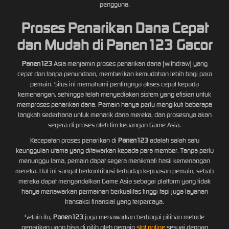
pengguna.
Proses Penarikan Dana Cepat
dan Mudah di Panen123 Gacor
Panen123
Asia menjamin proses penarikan dana (withdraw) yang
cepat dan tanpa penundaan, memberikan kemudahan lebih bagi para
pemain. Situs ini memahami pentingnya akses cepat kepada
kemenangan, sehingga telah menyediakan sistem yang efisien untuk
memproses penarikan dana. Pemain hanya perlu mengikuti beberapa
langkah sederhana untuk menarik dana mereka, dan prosesnya akan
segera di proses oleh tim keuangan Game Asia.
Kecepatan proses penarikan di
Panen123
adalah salah satu
keunggulan utama yang ditawarkan kepada para member. Tanpa perlu
menunggu lama, pemain dapat segera menikmati hasil kemenangan
mereka. Hal ini sangat berkontribusi terhadap kepuasan pemain, sebab
mereka dapat mengandalkan Game Asia sebagai platform yang tidak
hanya menawarkan permainan berkualitas tinggi tapi juga layanan
transaksi finansial yang terpercaya.
Selain itu,
Panen123
juga menawarkan berbagai pilihan metode
penarikan yang bisa di pilih oleh pemain
slot online
sesuai dengan