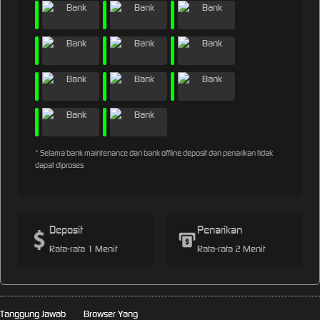
* Selama bank maintenance dan bank offline deposit dan penarikan tidak
dapat diproses
Deposit
Penarikan
Rata-rata 1 Menit
Rata-rata 2 Menit
Tanggung Jawab
Browser Yang