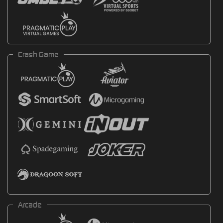
Crash Game
Arcade