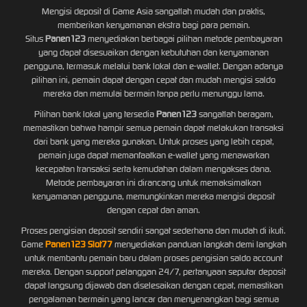
Mengisi deposit di Game Asia sangatlah mudah dan praktis,
memberikan kenyamanan ekstra bagi para pemain.
Situs
Panen123
menyediakan berbagai pilihan metode pembayaran
yang dapat disesuaikan dengan kebutuhan dan kenyamanan
pengguna, termasuk melalui bank lokal dan e-wallet. Dengan adanya
pilihan ini, pemain dapat dengan cepat dan mudah mengisi saldo
mereka dan memulai bermain tanpa perlu menunggu lama.
Pilihan bank lokal yang tersedia
Panen123
sangatlah beragam,
memastikan bahwa hampir semua pemain dapat melakukan transaksi
dari bank yang mereka gunakan. Untuk proses yang lebih cepat,
pemain juga dapat memanfaatkan e-wallet yang menawarkan
kecepatan transaksi serta kemudahan dalam mengakses dana.
Metode pembayaran ini dirancang untuk memaksimalkan
kenyamanan pengguna, memungkinkan mereka mengisi deposit
dengan cepat dan aman.
Proses pengisian deposit sendiri sangat sederhana dan mudah di ikuti.
Game
Panen123 Slot77
menyediakan panduan langkah demi langkah
untuk membantu pemain baru dalam proses pengisian saldo account
mereka. Dengan support pelanggan 24/7, pertanyaan seputar deposit
dapat langsung dijawab dan diselesaikan dengan cepat, memastikan
pengalaman bermain yang lancar dan menyenangkan bagi semua