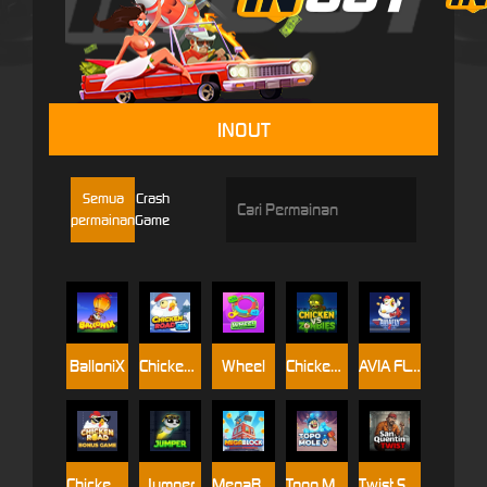
INOUT
Semua
Crash
permainan
Game
BalloniX
Chicken Road Ice
Wheel
Chicken vs Zombies
AVIA FLY 2
Chicken Road Bonus
Jumper
MegaBlock
Topo Mole
Twist San Quentin