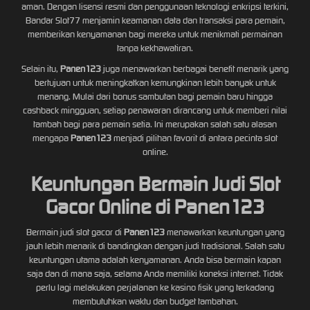
aman. Dengan lisensi resmi dan penggunaan teknologi enkripsi terkini,
Bandar Slot77 menjamin keamanan data dan transaksi para pemain,
memberikan kenyamanan bagi mereka untuk menikmati permainan
tanpa kekhawatiran.
Selain itu,
Panen123
juga menawarkan berbagai benefit menarik yang
bertujuan untuk meningkatkan kemungkinan lebih banyak untuk
menang. Mulai dari bonus sambutan bagi pemain baru hingga
cashback mingguan, setiap penawaran dirancang untuk memberi nilai
tambah bagi para pemain setia. Ini merupakan salah satu alasan
mengapa
Panen123
menjadi pilihan favorit di antara pecinta slot
online.
Keuntungan Bermain Judi Slot
Gacor Online di Panen123
Bermain judi slot gacor di
Panen123
menawarkan keuntungan yang
jauh lebih menarik di bandingkan dengan judi tradisional. Salah satu
keuntungan utama adalah kenyamanan. Anda bisa bermain kapan
saja dan di mana saja, selama Anda memiliki koneksi internet. Tidak
perlu lagi melakukan perjalanan ke kasino fisik yang terkadang
membutuhkan waktu dan
budget tambahan.