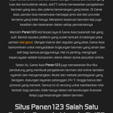
luas dan kemudahan akses, slot77 online menawarkan pengalaman
bermain yang seru dan potensi kemenangan yang besar. Di Game
Asia, pemain bisa menemukan berbagai jenis slot dari provider
ternama yang tidak hanya. Menjamin keseruan bermain tapi juga
keadilan dan keamanan dalam setiap permainannya.
Memilih
Panen123
slot terpercaya di Game Asia bukanlah hal yang
sulit. Berkat reputasi platform yang sudah terbukti di kalangan para
pemain
slot gacor
. Dengan lisensi dan regulasi yang jelas, Game Asia
berkomitmen untuk menyediakan lingkungan bermain yang aman dan
adil bagi semua penggunanya. Hal ini penting, mengingat
kepercayaan adalah komponen utama dalam dunia perjudian online.
Selain itu, Game Asia
Panen123
juga menawarkan fitur-fitur
pendukung yang membuat pengalaman bermain slot online semakin
nyaman dan menyenangkan. Mulai dari metode pembayaran yang
beragam, dukungan layanan pelanggan 24/7, hingga bonus dan
promosi yang menarik. Semua ini di rancang untuk memberikan nilai
tambah bagi pemain, tidak hanya dalam hal keuntungan finansial
tetapi juga kesenangan dalam bermain.
Situs Panen123 Salah Satu