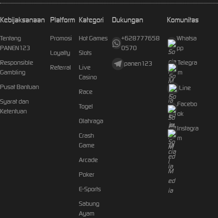
Kebijaksanaan
Platform
Kategori
Dukungan
Komunitas
Tentang
Promosi
Hot Games
+628777658
Whatsa
PANEN123
0570
pp
Loyalty
Slots
Responsible
Telegra
panen123
Referral
Live
Gambling
m
Casino
Pusat Bantuan
Line
Race
Syarat dan
Facebo
Togel
Ketentuan
ok
Olahraga
Instagra
Crash
m
Game
Arcade
Poker
E-Sports
Sabung
Ayam