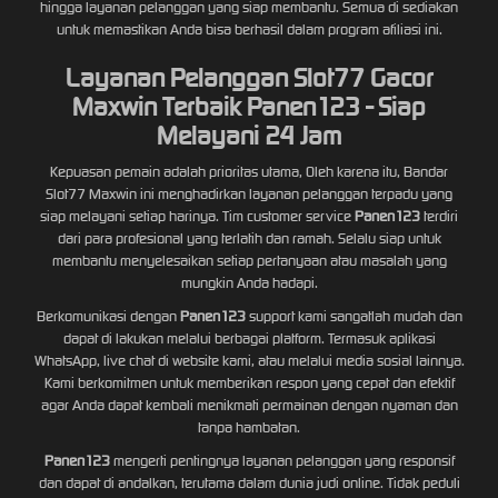
hingga layanan pelanggan yang siap membantu. Semua di sediakan
untuk memastikan Anda bisa berhasil dalam program afiliasi ini.
Layanan Pelanggan Slot77 Gacor
Maxwin Terbaik Panen123 - Siap
Melayani 24 Jam
Kepuasan pemain adalah prioritas utama, Oleh karena itu, Bandar
Slot77 Maxwin ini menghadirkan layanan pelanggan terpadu yang
siap melayani setiap harinya. Tim customer service
Panen123
terdiri
dari para profesional yang terlatih dan ramah. Selalu siap untuk
membantu menyelesaikan setiap pertanyaan atau masalah yang
mungkin Anda hadapi.
Berkomunikasi dengan
Panen123
support kami sangatlah mudah dan
dapat di lakukan melalui berbagai platform. Termasuk aplikasi
WhatsApp, live chat di website kami, atau melalui media sosial lainnya.
Kami berkomitmen untuk memberikan respon yang cepat dan efektif
agar Anda dapat kembali menikmati permainan dengan nyaman dan
tanpa hambatan.
Panen123
mengerti pentingnya layanan pelanggan yang responsif
dan dapat di andalkan, terutama dalam dunia judi online. Tidak peduli