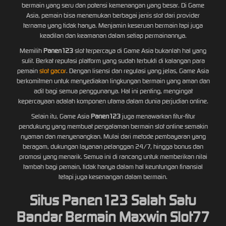
bermain yang seru dan potensi kemenangan yang besar. Di Game
Asia, pemain bisa menemukan berbagai jenis slot dari provider
ternama yang tidak hanya. Menjamin keseruan bermain tapi juga
keadilan dan keamanan dalam setiap permainannya.
Memilih
Panen123
slot terpercaya di Game Asia bukanlah hal yang
sulit. Berkat reputasi platform yang sudah terbukti di kalangan para
pemain
slot gacor
. Dengan lisensi dan regulasi yang jelas, Game Asia
berkomitmen untuk menyediakan lingkungan bermain yang aman dan
adil bagi semua penggunanya. Hal ini penting, mengingat
kepercayaan adalah komponen utama dalam dunia perjudian online.
Selain itu, Game Asia
Panen123
juga menawarkan fitur-fitur
pendukung yang membuat pengalaman bermain slot online semakin
nyaman dan menyenangkan. Mulai dari metode pembayaran yang
beragam, dukungan layanan pelanggan 24/7, hingga bonus dan
promosi yang menarik. Semua ini di rancang untuk memberikan nilai
tambah bagi pemain, tidak hanya dalam hal keuntungan finansial
tetapi juga kesenangan dalam bermain.
Situs Panen123 Salah Satu
Bandar Bermain Maxwin Slot77