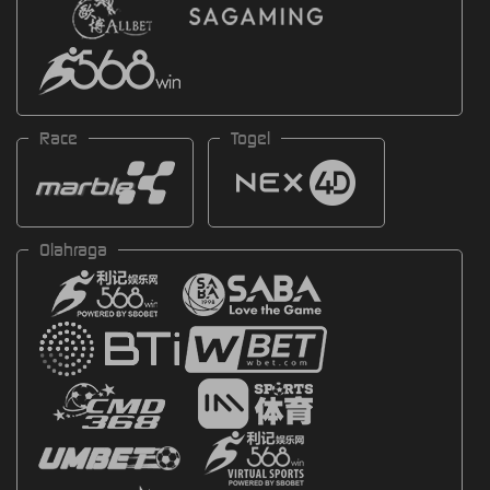
Race
Togel
Olahraga