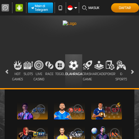
Main di
MASUK
DAFTAR
Telegram
HOT
SLOTS
LIVE
RACE
TOGEL
OLAHRAGA
CRASH
ARCADE
POKER
E-
SABUN
GAMES
CASINO
GAME
SPORTS
AYAM
i
i
i
i
i
i