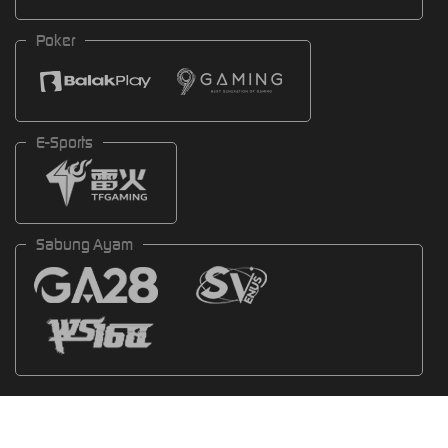
Poker
E-Sports
Sabung Ayam