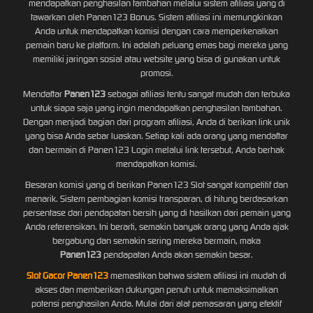
mendapatkan penghasilan tambahan melalui sistem afiliasi yang di
tawarkan oleh Panen123 Bonus. Sistem afiliasi ini memungkinkan
Anda untuk mendapatkan komisi dengan cara memperkenalkan
pemain baru ke platform. Ini adalah peluang emas bagi mereka yang
memiliki jaringan sosial atau website yang bisa di gunakan untuk
promosi.
Mendaftar
Panen123
sebagai afiliasi tentu sangat mudah dan terbuka
untuk siapa saja yang ingin mendapatkan penghasilan tambahan.
Dengan menjadi bagian dari program afiliasi, Anda di berikan link unik
yang bisa Anda sebar luaskan. Setiap kali ada orang yang mendaftar
dan bermain di Panen123 Login melalui link tersebut, Anda berhak
mendapatkan komisi.
Besaran komisi yang di berikan Panen123 Slot sangat kompetitif dan
menarik. Sistem pembagian komisi transparan, di hitung berdasarkan
persentase dari pendapatan bersih yang di hasilkan dari pemain yang
Anda referensikan. Ini berarti, semakin banyak orang yang Anda ajak
bergabung dan semakin sering mereka bermain, maka
Panen123
pendapatan Anda akan semakin besar.
Slot Gacor Panen123
memastikan bahwa sistem afiliasi ini mudah di
akses dan memberikan dukungan penuh untuk memaksimalkan
potensi penghasilan Anda. Mulai dari alat pemasaran yang efektif