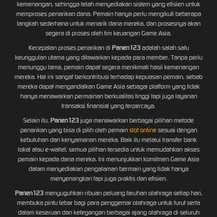
kemenangan, sehingga telah menyediakan sistem yang efisien untuk
memproses penarikan dana. Pemain hanya perlu mengikuti beberapa
langkah sederhana untuk menarik dana mereka, dan prosesnya akan
segera di proses oleh tim keuangan Game Asia.
Kecepatan proses penarikan di
Panen123
adalah salah satu
keunggulan utama yang ditawarkan kepada para member. Tanpa perlu
menunggu lama, pemain dapat segera menikmati hasil kemenangan
mereka. Hal ini sangat berkontribusi terhadap kepuasan pemain, sebab
mereka dapat mengandalkan Game Asia sebagai platform yang tidak
hanya menawarkan permainan berkualitas tinggi tapi juga layanan
transaksi finansial yang terpercaya.
Selain itu,
Panen123
juga menawarkan berbagai pilihan metode
penarikan yang bisa di pilih oleh pemain
slot online
sesuai dengan
kebutuhan dan kenyamanan mereka. Baik itu melalui transfer bank
lokal atau e-wallet, semua pilihan tersedia untuk memudahkan akses
pemain kepada dana mereka. Ini menunjukkan komitmen Game Asia
dalam menyediakan pengalaman bermain yang tidak hanya
menyenangkan tapi juga praktis dan efisien.
Panen123
menyuguhkan ribuan peluang taruhan olahraga setiap hari,
membuka pintu lebar bagi para penggemar olahraga untuk turut serta
dalam keseruan dan ketegangan berbagai ajang olahraga di seluruh