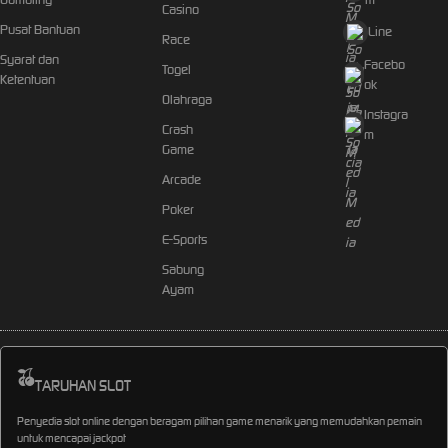
Casino
Pusat Bantuan
Line
Race
Syarat dan
Facebo
Togel
Ketentuan
ok
Olahraga
Instagra
Crash
m
Game
Arcade
Poker
E-Sports
Sabung
Ayam
TARUHAN SLOT
Penyedia slot online dengan beragam pilihan game menarik yang memudahkan pemain
untuk mencapai jackpot