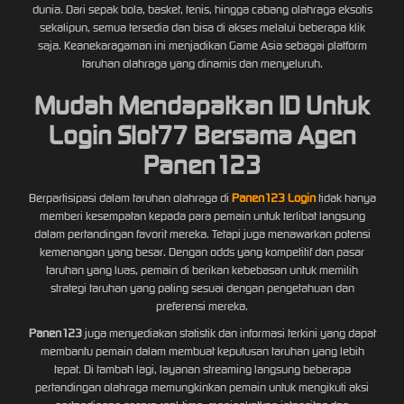
dunia. Dari sepak bola, basket, tenis, hingga cabang olahraga eksotis
sekalipun, semua tersedia dan bisa di akses melalui beberapa klik
saja. Keanekaragaman ini menjadikan Game Asia sebagai platform
taruhan olahraga yang dinamis dan menyeluruh.
Mudah Mendapatkan ID Untuk
Login Slot77 Bersama Agen
Panen123
Berpartisipasi dalam taruhan olahraga di
Panen123 Login
tidak hanya
memberi kesempatan kepada para pemain untuk terlibat langsung
dalam pertandingan favorit mereka. Tetapi juga menawarkan potensi
kemenangan yang besar. Dengan odds yang kompetitif dan pasar
taruhan yang luas, pemain di berikan kebebasan untuk memilih
strategi taruhan yang paling sesuai dengan pengetahuan dan
preferensi mereka.
Panen123
juga menyediakan statistik dan informasi terkini yang dapat
membantu pemain dalam membuat keputusan taruhan yang lebih
tepat. Di tambah lagi, layanan streaming langsung beberapa
pertandingan olahraga memungkinkan pemain untuk mengikuti aksi