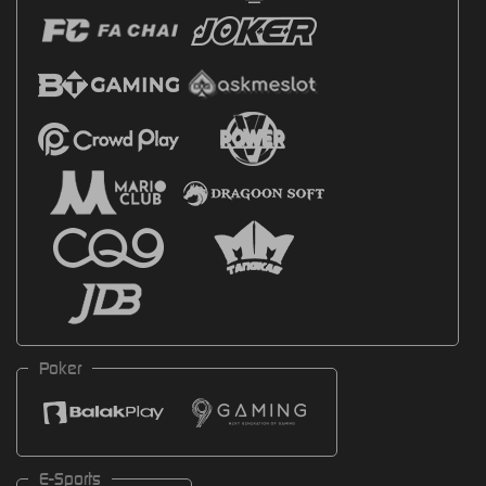
Poker
E-Sports