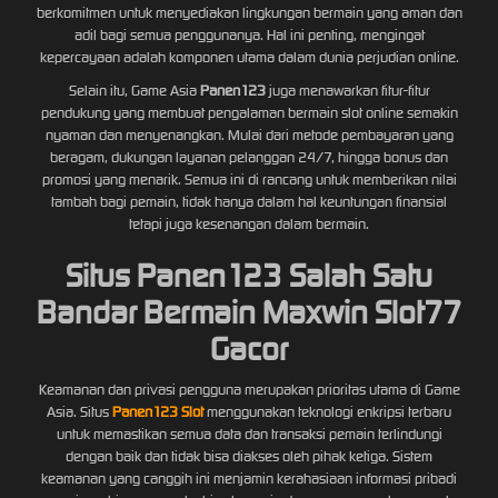
berkomitmen untuk menyediakan lingkungan bermain yang aman dan
adil bagi semua penggunanya. Hal ini penting, mengingat
kepercayaan adalah komponen utama dalam dunia perjudian online.
Selain itu, Game Asia
Panen123
juga menawarkan fitur-fitur
pendukung yang membuat pengalaman bermain slot online semakin
nyaman dan menyenangkan. Mulai dari metode pembayaran yang
beragam, dukungan layanan pelanggan 24/7, hingga bonus dan
promosi yang menarik. Semua ini di rancang untuk memberikan nilai
tambah bagi pemain, tidak hanya dalam hal keuntungan finansial
tetapi juga kesenangan dalam bermain.
Situs Panen123 Salah Satu
Bandar Bermain Maxwin Slot77
Gacor
Keamanan dan privasi pengguna merupakan prioritas utama di Game
Asia. Situs
Panen123 Slot
menggunakan teknologi enkripsi terbaru
untuk memastikan semua data dan transaksi pemain terlindungi
dengan baik dan tidak bisa diakses oleh pihak ketiga. Sistem
keamanan yang canggih ini menjamin kerahasiaan informasi pribadi