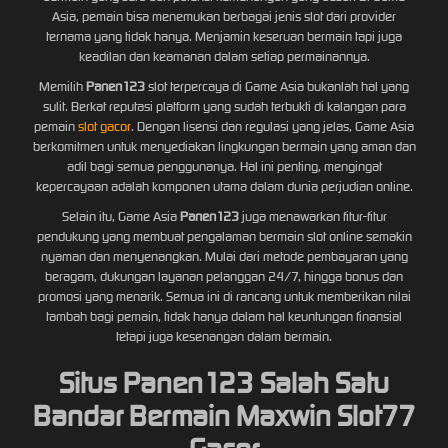
Asia, pemain bisa menemukan berbagai jenis slot dari provider
ternama yang tidak hanya. Menjamin keseruan bermain tapi juga
keadilan dan keamanan dalam setiap permainannya.
Memilih
Panen123
slot terpercaya di Game Asia bukanlah hal yang
sulit. Berkat reputasi platform yang sudah terbukti di kalangan para
pemain
slot gacor
. Dengan lisensi dan regulasi yang jelas, Game Asia
berkomitmen untuk menyediakan lingkungan bermain yang aman dan
adil bagi semua penggunanya. Hal ini penting, mengingat
kepercayaan adalah komponen utama dalam dunia perjudian online.
Selain itu, Game Asia
Panen123
juga menawarkan fitur-fitur
pendukung yang membuat pengalaman bermain slot online semakin
nyaman dan menyenangkan. Mulai dari metode pembayaran yang
beragam, dukungan layanan pelanggan 24/7, hingga bonus dan
promosi yang menarik. Semua ini di rancang untuk memberikan nilai
tambah bagi pemain, tidak hanya dalam hal keuntungan finansial
tetapi juga kesenangan dalam bermain.
Situs Panen123 Salah Satu
Bandar Bermain Maxwin Slot77