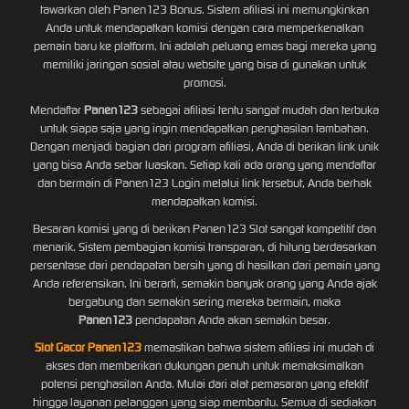
tawarkan oleh Panen123 Bonus. Sistem afiliasi ini memungkinkan
Anda untuk mendapatkan komisi dengan cara memperkenalkan
pemain baru ke platform. Ini adalah peluang emas bagi mereka yang
memiliki jaringan sosial atau website yang bisa di gunakan untuk
promosi.
Mendaftar
Panen123
sebagai afiliasi tentu sangat mudah dan terbuka
untuk siapa saja yang ingin mendapatkan penghasilan tambahan.
Dengan menjadi bagian dari program afiliasi, Anda di berikan link unik
yang bisa Anda sebar luaskan. Setiap kali ada orang yang mendaftar
dan bermain di Panen123 Login melalui link tersebut, Anda berhak
mendapatkan komisi.
Besaran komisi yang di berikan Panen123 Slot sangat kompetitif dan
menarik. Sistem pembagian komisi transparan, di hitung berdasarkan
persentase dari pendapatan bersih yang di hasilkan dari pemain yang
Anda referensikan. Ini berarti, semakin banyak orang yang Anda ajak
bergabung dan semakin sering mereka bermain, maka
Panen123
pendapatan Anda akan semakin besar.
Slot Gacor Panen123
memastikan bahwa sistem afiliasi ini mudah di
akses dan memberikan dukungan penuh untuk memaksimalkan
potensi penghasilan Anda. Mulai dari alat pemasaran yang efektif
hingga layanan pelanggan yang siap membantu. Semua di sediakan