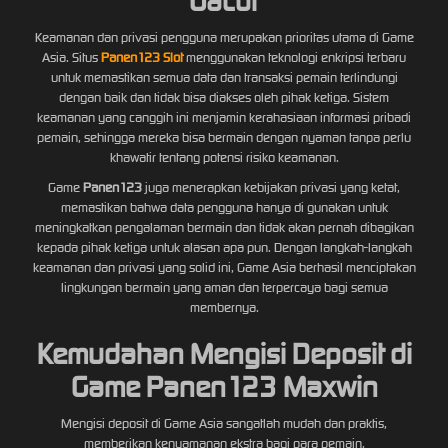
Gacor
Keamanan dan privasi pengguna merupakan prioritas utama di Game
Asia. Situs
Panen123 Slot
menggunakan teknologi enkripsi terbaru
untuk memastikan semua data dan transaksi pemain terlindungi
dengan baik dan tidak bisa diakses oleh pihak ketiga. Sistem
keamanan yang canggih ini menjamin kerahasiaan informasi pribadi
pemain, sehingga mereka bisa bermain dengan nyaman tanpa perlu
khawatir tentang potensi risiko keamanan.
Game
Panen123
juga menerapkan kebijakan privasi yang ketat,
memastikan bahwa data pengguna hanya di gunakan untuk
meningkatkan pengalaman bermain dan tidak akan pernah dibagikan
kepada pihak ketiga untuk alasan apa pun. Dengan langkah-langkah
keamanan dan privasi yang solid ini, Game Asia berhasil menciptakan
lingkungan bermain yang aman dan terpercaya bagi semua
membernya.
Kemudahan Mengisi Deposit di
Game Panen123 Maxwin
Mengisi deposit di Game Asia sangatlah mudah dan praktis,
memberikan kenyamanan ekstra bagi para pemain.