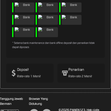
* Selama bank maintenance dan bank offline deposit dan penarikan tidak
dapat diproses
Deposit
Penarikan
Rata-rata 1 Menit
Rata-rata 2 Menit
Tanggung Jawab
Browser Yang
Bermain
Didukung
©2026 PANEN123. Hak cipta