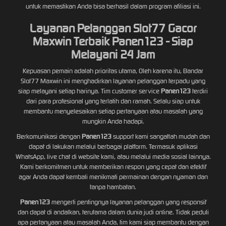
untuk memastikan Anda bisa berhasil dalam program afiliasi ini.
Layanan Pelanggan Slot77 Gacor
Maxwin Terbaik Panen123 - Siap
Melayani 24 Jam
Kepuasan pemain adalah prioritas utama, Oleh karena itu, Bandar
Slot77 Maxwin ini menghadirkan layanan pelanggan terpadu yang
siap melayani setiap harinya. Tim customer service
Panen123
terdiri
dari para profesional yang terlatih dan ramah. Selalu siap untuk
membantu menyelesaikan setiap pertanyaan atau masalah yang
mungkin Anda hadapi.
Berkomunikasi dengan
Panen123
support kami sangatlah mudah dan
dapat di lakukan melalui berbagai platform. Termasuk aplikasi
WhatsApp, live chat di website kami, atau melalui media sosial lainnya.
Kami berkomitmen untuk memberikan respon yang cepat dan efektif
agar Anda dapat kembali menikmati permainan dengan nyaman dan
tanpa hambatan.
Panen123
mengerti pentingnya layanan pelanggan yang responsif
dan dapat di andalkan, terutama dalam dunia judi online. Tidak peduli
apa pertanyaan atau masalah Anda, tim kami siap membantu dengan