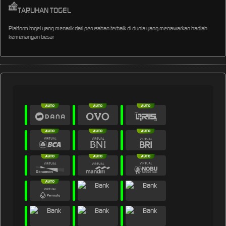
TARUHAN TOGEL
Platform togel yang menarik dari perusahan terbaik di dunia yang menawarkan hadiah
kemenangan besar