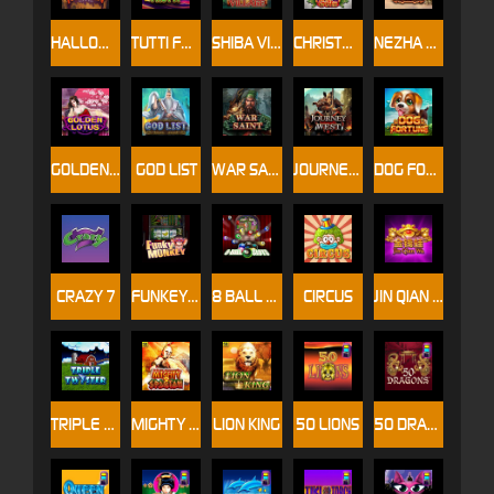
HALLOWIN
TUTTI FRUTTI
SHIBA VILLAGE
CHRISTMAS GIFT
NEZHA DEMON REBORN
GOLDEN LOTUS
GOD LIST
WAR SAINT
JOURNEY WEST
DOG FORTUNE
CRAZY 7
FUNKEY MONKEY
8 BALL SLOTS
CIRCUS
JIN QIAN WA
TRIPLE TWISTER
MIGHTY SPARTAN
LION KING
50 LIONS
50 DRAGONS