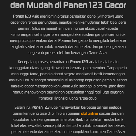
dan Mudah di Panen123 Gacor
Panen123
Asia menjamin proses penarikan dana (withdraw) yang
cepat dan tanpa penundaan, memberikan kemudahan lebih bagi para
pemain. Situs ini memahami pentingnya akses cepat kepada
kemenangan, sehingga telah menyediakan sistem yang efisien untuk
memproses penarikan dana. Pemain hanya perlu mengikuti beberapa
langkah sederhana untuk menarik dana mereka, dan prosesnya akan
segera di proses oleh tim keuangan Game Asia.
Kecepatan proses penarikan di
Panen123
adalah salah satu
keunggulan utama yang ditawarkan kepada para member. Tanpa perlu
menunggu lama, pemain dapat segera menikmati hasil kemenangan
mereka. Hal ini sangat berkontribusi terhadap kepuasan pemain, sebab
mereka dapat mengandalkan Game Asia sebagai platform yang tidak
hanya menawarkan permainan berkualitas tinggi tapi juga layanan
transaksi finansial yang terpercaya.
Selain itu,
Panen123
juga menawarkan berbagai pilihan metode
penarikan yang bisa di pilih oleh pemain
slot online
sesuai dengan
kebutuhan dan kenyamanan mereka. Baik itu melalui transfer bank
lokal atau e-wallet, semua pilihan tersedia untuk memudahkan akses
pemain kepada dana mereka. Ini menunjukkan komitmen Game Asia