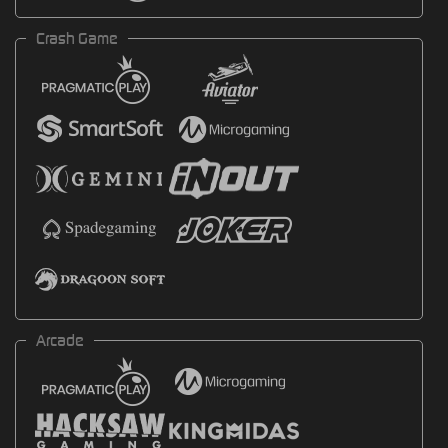
Crash Game
Arcade