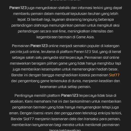
Panen123
juga menyediakan statistik dan informasi terkini yang dapat
membantu pemain dalam membuat keputusan taruhan yang lebih
tepat. Di tambah lagi, layanan streaming langsung beberapa
pertandingan olahraga memungkinkan pemain untuk mengikuti aksi
pertandingan secara real-time, meningkatkan intensitas dan
kegembiraan bermain di Game Asia.
Permainan
Panen123
online menjadi semakin populer di kalangan
pecinta judi online, terutama di platform Panen123 Slot, yang di kenal
sebagai salah satu penyedia slot terpercaya. Permainan slot online
menawarkan beragam pilihan game yang tidak hanya menghibur tapi
juga memberikan kesempatan untuk memenangkan hadiah besar.
Bandar ini dengan bangga menghadirkan koleksi permainan
Slot77
dari pengembang game terkemuka di dunia, menjamin keadilan dan
keamanan untuk setiap pemain.
Pentingnya memilih platform
Panen123
terpercaya tidak bisa di
abaikan. Kami memahami hal ini dan berkomitmen untuk memberikan
pengalaman bermain yang tidak hanya menyenangkan tetapi juga
aman. Dengan lisensi resmi dan penggunaan teknologi enkripsi terkini,
Bandar Slot77 menjamin keamanan data dan transaksi para pemain,
memberikan kenyamanan bagi mereka untuk menikmati permainan
tanpa kekhawatiran.