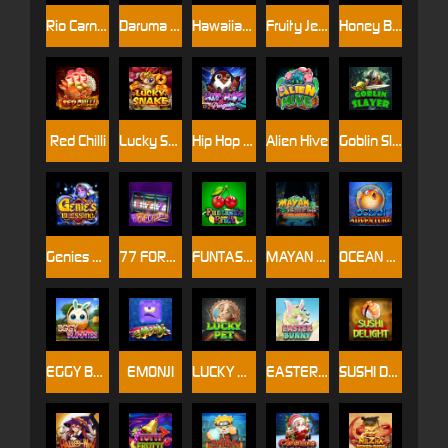
Rio Carnival
Daruma Block
Hawaiian Totem
Fruity Jester
Honey Bee Bee
Red Chilli
Lucky Snake
Hip Hop Penguin
Alien Hive
Goblin Slayer
Genies Blessing
77 FORTUNE
FUNTASTIC FRUIT
MAYAN TEMPLE
OCEAN ADVENTURE
EGGY BUNNIES
EMONJI
LUCKY PET
EASTER BUNNY
SUSHI DELIGHT