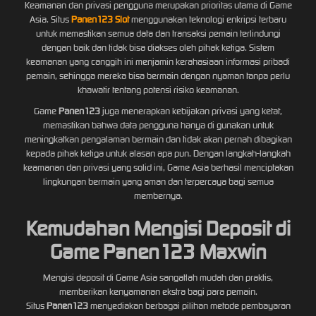
Keamanan dan privasi pengguna merupakan prioritas utama di Game
Asia. Situs
Panen123 Slot
menggunakan teknologi enkripsi terbaru
untuk memastikan semua data dan transaksi pemain terlindungi
dengan baik dan tidak bisa diakses oleh pihak ketiga. Sistem
keamanan yang canggih ini menjamin kerahasiaan informasi pribadi
pemain, sehingga mereka bisa bermain dengan nyaman tanpa perlu
khawatir tentang potensi risiko keamanan.
Game
Panen123
juga menerapkan kebijakan privasi yang ketat,
memastikan bahwa data pengguna hanya di gunakan untuk
meningkatkan pengalaman bermain dan tidak akan pernah dibagikan
kepada pihak ketiga untuk alasan apa pun. Dengan langkah-langkah
keamanan dan privasi yang solid ini, Game Asia berhasil menciptakan
lingkungan bermain yang aman dan terpercaya bagi semua
membernya.
Kemudahan Mengisi Deposit di
Game Panen123 Maxwin
Mengisi deposit di Game Asia sangatlah mudah dan praktis,
memberikan kenyamanan ekstra bagi para pemain.
Situs
Panen123
menyediakan berbagai pilihan metode pembayaran