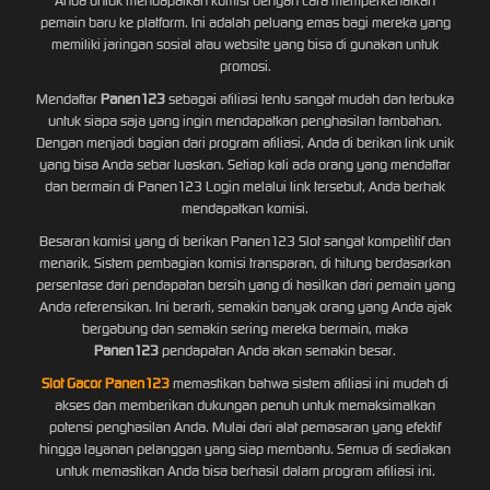
Anda untuk mendapatkan komisi dengan cara memperkenalkan
pemain baru ke platform. Ini adalah peluang emas bagi mereka yang
memiliki jaringan sosial atau website yang bisa di gunakan untuk
promosi.
Mendaftar
Panen123
sebagai afiliasi tentu sangat mudah dan terbuka
untuk siapa saja yang ingin mendapatkan penghasilan tambahan.
Dengan menjadi bagian dari program afiliasi, Anda di berikan link unik
yang bisa Anda sebar luaskan. Setiap kali ada orang yang mendaftar
dan bermain di Panen123 Login melalui link tersebut, Anda berhak
mendapatkan komisi.
Besaran komisi yang di berikan Panen123 Slot sangat kompetitif dan
menarik. Sistem pembagian komisi transparan, di hitung berdasarkan
persentase dari pendapatan bersih yang di hasilkan dari pemain yang
Anda referensikan. Ini berarti, semakin banyak orang yang Anda ajak
bergabung dan semakin sering mereka bermain, maka
Panen123
pendapatan Anda akan semakin besar.
Slot Gacor Panen123
memastikan bahwa sistem afiliasi ini mudah di
akses dan memberikan dukungan penuh untuk memaksimalkan
potensi penghasilan Anda. Mulai dari alat pemasaran yang efektif
hingga layanan pelanggan yang siap membantu. Semua di sediakan
untuk memastikan Anda bisa berhasil dalam program afiliasi ini.