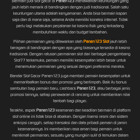
Bermain judi slot gacor di
Panen123
menawarkan keuntungan yang
jauh lebih menarik di bandingkan dengan judi tradisional. Salah satu
keuntungan utama adalah kenyamanan. Anda bisa bermain kapan
saja dan di mana saja, selama Anda memiliki koneksi internet. Tidak
perlu lagi melakukan perjalanan ke kasino fisik yang terkadang
membutuhkan waktu dan
budget tambahan.
Pilihan permainan yang ditawarkan oleh
Panen123 Slot
jauh lebih
beragam di bandingkan dengan apa yang biasanya tersedia di kasino
tradisional. Dengan ratusan permainan slot dari berbagai pengembang
Slot77 terkemuka, pemain memiliki kesempatan lebih besar untuk
menemukan permainan yang sesuai dengan preferensi mereka.
Bandar Slot Gacor Panen123 juga memberi pemain kesempatan untuk
memanfaatkan bonus dan promosi yang berlimpah. Baik itu bonus
sambutan bagi pemain baru, cashback
Panen123
, atau berbagai jenis
promosi lainnya, setiap penawaran di rancang untuk memberikan nilai
tambah bagi player.
Terakhir, aspek
Panen123
keamanan dan keadilan bermain di platform
slot online ini tidak bisa di abaikan. Dengan lisensi resmi dan sistem
enkripsi canggih, setiap transaksi dan data pribadi pemain di jamin
keamanannya. Ini memberikan rasa aman bagi pemain untuk
menikmati permainan, sesuatu yang mungkin sulit di temukan dalam