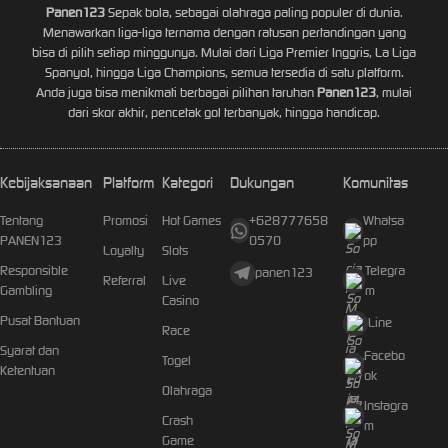
Panen123
Sepak bola, sebagai olahraga paling populer di dunia.
Menawarkan liga-liga ternama dengan ratusan pertandingan yang
bisa di pilih setiap minggunya. Mulai dari Liga Premier Inggris, La Liga
Spanyol, hingga Liga Champions, semua tersedia di satu platform.
Anda juga bisa menikmati berbagai pilihan taruhan
Panen123
, mulai
dari skor akhir, pencetak gol terbanyak, hingga handicap.
Kebijaksanaan
Platform
Kategori
Dukungan
Komunitas
Tentang
Promosi
Hot Games
+628777658
Whatsa
PANEN123
0570
pp
Loyalty
Slots
Responsible
Telegra
panen123
Referral
Live
Gambling
m
Casino
Pusat Bantuan
Line
Race
Syarat dan
Facebo
Togel
Ketentuan
ok
Olahraga
Instagra
Crash
m
Game