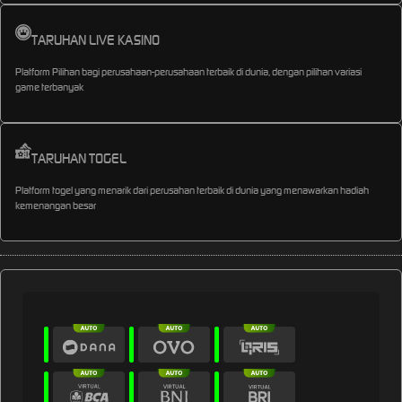
TARUHAN LIVE KASINO
Platform Pilihan bagi perusahaan-perusahaan terbaik di dunia, dengan pilihan variasi
game terbanyak
TARUHAN TOGEL
Platform togel yang menarik dari perusahan terbaik di dunia yang menawarkan hadiah
kemenangan besar