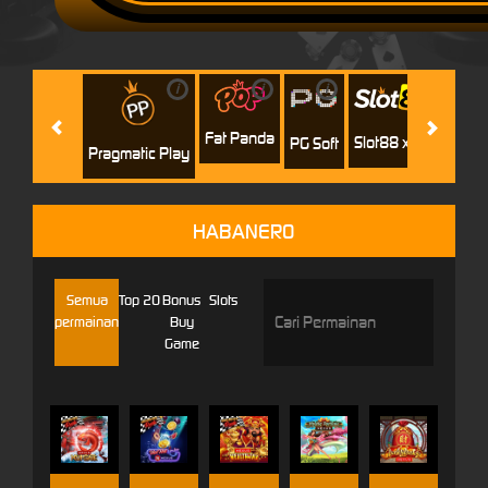
i
i
i
i
i
Facha
Fat Panda
Slot88 x PP
PG Soft
Pragmatic Play
HABANERO
Semua
Top 20
Bonus
Slots
permainan
Buy
Game