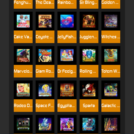
Fenghuang
The Dead Escape
Rainbowmania
Sir Blingalot
Golden Unicorn Deluxe
Cake Valley
Coyote Crash
JellyFish Flow Ultra
Jugglenaut
Witches Tome
Marvelous Furlongs
Glam Rock
Dr Feelgood
Rolling Roger
Totem Warrior
Rodeo Drive
Space Fortune
Egyptian Dreams Deluxe
Sparta
Galactic Cash