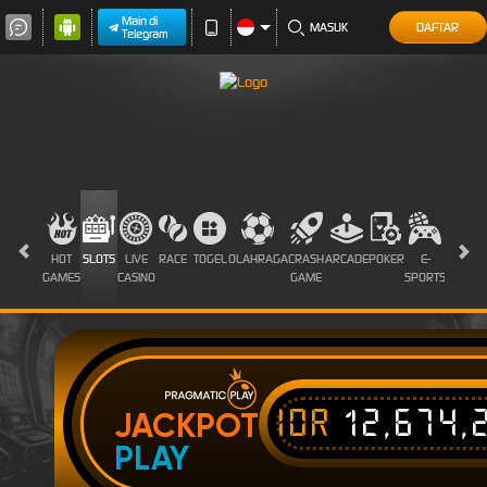
Main di
MASUK
DAFTAR
Telegram
HOT
SLOTS
LIVE
RACE
TOGEL
OLAHRAGA
CRASH
ARCADE
POKER
E-
SABUN
GAMES
CASINO
GAME
SPORTS
AYAM
IDR
12,674,
JACKPOT
PLAY