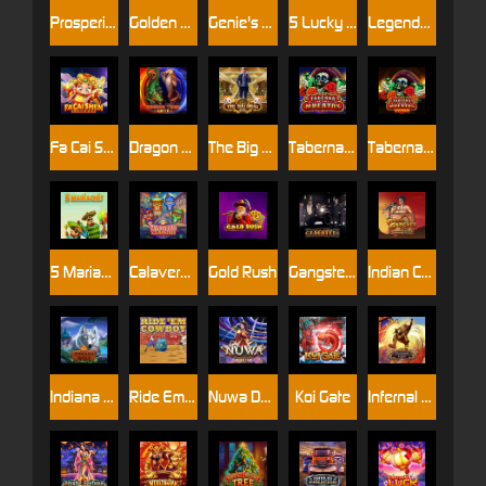
Prosperity Horse
Golden Taj Mahal
Genie's Showtime
5 Lucky Lions
Legendary Beasts
Fa Cai Shen Deluxe
Dragon Tiger Gate
The Big Deal Deluxe
Taberna De Los Muertos
Taberna De Los Muertos Ultra
5 Mariachis
Calaveras Explosivas
Gold Rush
Gangsters
Indian Cash Catcher
Indiana Wolf
Ride Em Cowboy
Nuwa Deluxe
Koi Gate
Infernal Fury