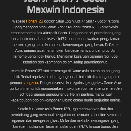
Maxwin Indonesia
Website
Panen123
adalah Situs Login Judi JP Slot77 Gacor terbaru
yang menghadirkan Game Slot77 Mudah Panen123 Slot Maxwin
cepat bersama Link Alternatif Gacor. Dengan variasi permainan yang
luas dan kemudahan akses, slot77 online menawarkan pengalaman
bermain yang seru dan potensi kemenangan yang besar. Di Game
Asia, pemain bisa menemukan berbagai jenis slot dari provider
ternama yang tidak hanya. Menjamin keseruan bermain tapi juga
keadilan dan keamanan dalam setiap permainannya.
Memilih
Panen123
slot terpercaya di Game Asia bukanlah hal yang
sulit. Berkat reputasi platform yang sudah terbukti di kalangan para
pemain
slot gacor
. Dengan lisensi dan regulasi yang jelas, Game Asia
berkomitmen untuk menyediakan lingkungan bermain yang aman dan
adil bagi semua penggunanya. Hal ini penting, mengingat
kepercayaan adalah komponen utama dalam dunia perjudian online.
Selain itu, Game Asia
Panen123
juga menawarkan fitur-fitur
pendukung yang membuat pengalaman bermain slot online semakin
nyaman dan menyenangkan. Mulai dari metode pembayaran yang
beragam, dukungan layanan pelanggan 24/7, hingga bonus dan