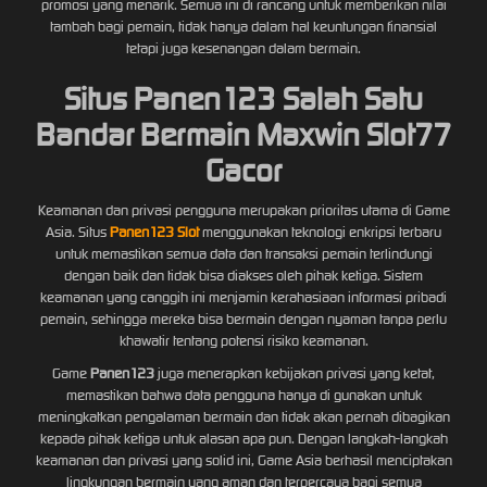
promosi yang menarik. Semua ini di rancang untuk memberikan nilai
tambah bagi pemain, tidak hanya dalam hal keuntungan finansial
tetapi juga kesenangan dalam bermain.
Situs Panen123 Salah Satu
Bandar Bermain Maxwin Slot77
Gacor
Keamanan dan privasi pengguna merupakan prioritas utama di Game
Asia. Situs
Panen123 Slot
menggunakan teknologi enkripsi terbaru
untuk memastikan semua data dan transaksi pemain terlindungi
dengan baik dan tidak bisa diakses oleh pihak ketiga. Sistem
keamanan yang canggih ini menjamin kerahasiaan informasi pribadi
pemain, sehingga mereka bisa bermain dengan nyaman tanpa perlu
khawatir tentang potensi risiko keamanan.
Game
Panen123
juga menerapkan kebijakan privasi yang ketat,
memastikan bahwa data pengguna hanya di gunakan untuk
meningkatkan pengalaman bermain dan tidak akan pernah dibagikan
kepada pihak ketiga untuk alasan apa pun. Dengan langkah-langkah
keamanan dan privasi yang solid ini, Game Asia berhasil menciptakan
lingkungan bermain yang aman dan terpercaya bagi semua