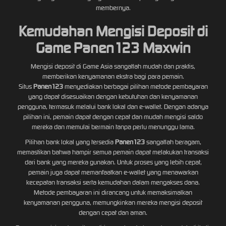
membernya.
Kemudahan Mengisi Deposit di
Game Panen123 Maxwin
Mengisi deposit di Game Asia sangatlah mudah dan praktis,
memberikan kenyamanan ekstra bagi para pemain.
Situs
Panen123
menyediakan berbagai pilihan metode pembayaran
yang dapat disesuaikan dengan kebutuhan dan kenyamanan
pengguna, termasuk melalui bank lokal dan e-wallet. Dengan adanya
pilihan ini, pemain dapat dengan cepat dan mudah mengisi saldo
mereka dan memulai bermain tanpa perlu menunggu lama.
Pilihan bank lokal yang tersedia
Panen123
sangatlah beragam,
memastikan bahwa hampir semua pemain dapat melakukan transaksi
dari bank yang mereka gunakan. Untuk proses yang lebih cepat,
pemain juga dapat memanfaatkan e-wallet yang menawarkan
kecepatan transaksi serta kemudahan dalam mengakses dana.
Metode pembayaran ini dirancang untuk memaksimalkan
kenyamanan pengguna, memungkinkan mereka mengisi deposit
dengan cepat dan aman.