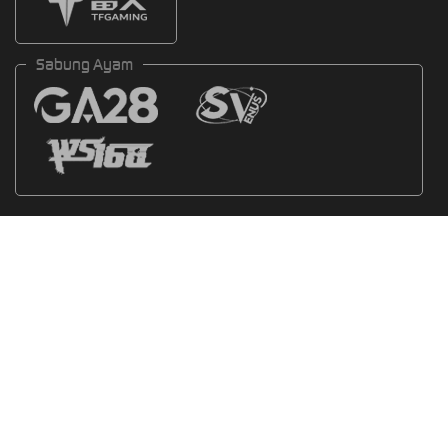
Sabung Ayam