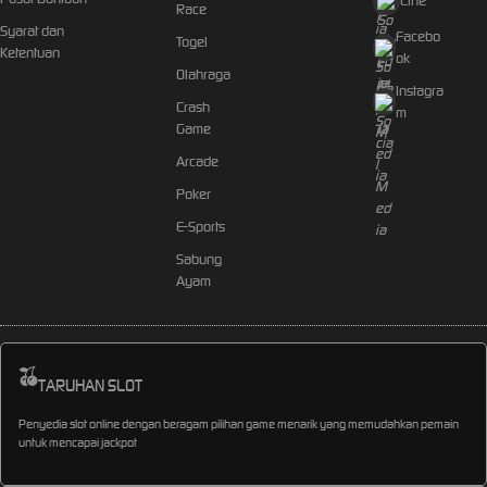
Line
Race
Syarat dan
Facebo
Togel
Ketentuan
ok
Olahraga
Instagra
Crash
m
Game
Arcade
Poker
E-Sports
Sabung
Ayam
TARUHAN SLOT
Penyedia slot online dengan beragam pilihan game menarik yang memudahkan pemain
untuk mencapai jackpot