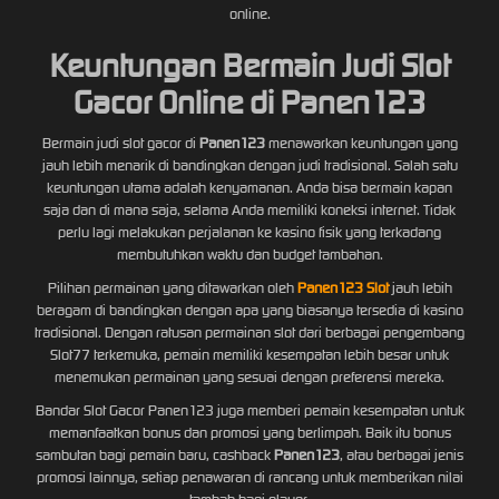
online.
Keuntungan Bermain Judi Slot
Gacor Online di Panen123
Bermain judi slot gacor di
Panen123
menawarkan keuntungan yang
jauh lebih menarik di bandingkan dengan judi tradisional. Salah satu
keuntungan utama adalah kenyamanan. Anda bisa bermain kapan
saja dan di mana saja, selama Anda memiliki koneksi internet. Tidak
perlu lagi melakukan perjalanan ke kasino fisik yang terkadang
membutuhkan waktu dan
budget tambahan.
Pilihan permainan yang ditawarkan oleh
Panen123 Slot
jauh lebih
beragam di bandingkan dengan apa yang biasanya tersedia di kasino
tradisional. Dengan ratusan permainan slot dari berbagai pengembang
Slot77 terkemuka, pemain memiliki kesempatan lebih besar untuk
menemukan permainan yang sesuai dengan preferensi mereka.
Bandar Slot Gacor Panen123 juga memberi pemain kesempatan untuk
memanfaatkan bonus dan promosi yang berlimpah. Baik itu bonus
sambutan bagi pemain baru, cashback
Panen123
, atau berbagai jenis
promosi lainnya, setiap penawaran di rancang untuk memberikan nilai