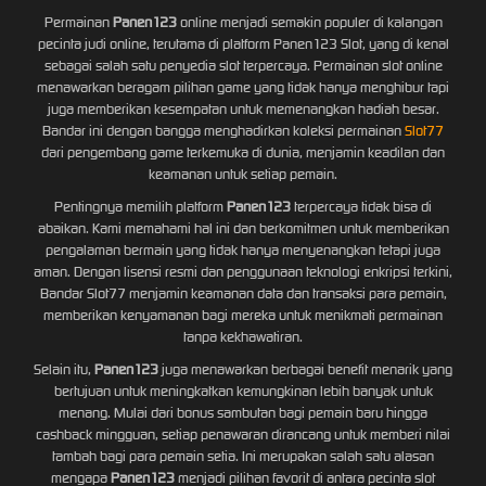
Permainan
Panen123
online menjadi semakin populer di kalangan
pecinta judi online, terutama di platform Panen123 Slot, yang di kenal
sebagai salah satu penyedia slot terpercaya. Permainan slot online
menawarkan beragam pilihan game yang tidak hanya menghibur tapi
juga memberikan kesempatan untuk memenangkan hadiah besar.
Bandar ini dengan bangga menghadirkan koleksi permainan
Slot77
dari pengembang game terkemuka di dunia, menjamin keadilan dan
keamanan untuk setiap pemain.
Pentingnya memilih platform
Panen123
terpercaya tidak bisa di
abaikan. Kami memahami hal ini dan berkomitmen untuk memberikan
pengalaman bermain yang tidak hanya menyenangkan tetapi juga
aman. Dengan lisensi resmi dan penggunaan teknologi enkripsi terkini,
Bandar Slot77 menjamin keamanan data dan transaksi para pemain,
memberikan kenyamanan bagi mereka untuk menikmati permainan
tanpa kekhawatiran.
Selain itu,
Panen123
juga menawarkan berbagai benefit menarik yang
bertujuan untuk meningkatkan kemungkinan lebih banyak untuk
menang. Mulai dari bonus sambutan bagi pemain baru hingga
cashback mingguan, setiap penawaran dirancang untuk memberi nilai
tambah bagi para pemain setia. Ini merupakan salah satu alasan
mengapa
Panen123
menjadi pilihan favorit di antara pecinta slot