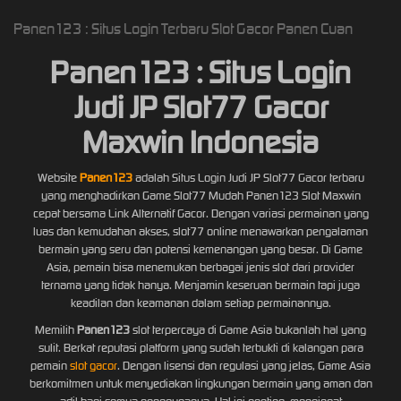
Panen123 : Situs Login Terbaru Slot Gacor Panen Cuan
Panen123 : Situs Login
Judi JP Slot77 Gacor
Maxwin Indonesia
Website
Panen123
adalah Situs Login Judi JP Slot77 Gacor terbaru
yang menghadirkan Game Slot77 Mudah Panen123 Slot Maxwin
cepat bersama Link Alternatif Gacor. Dengan variasi permainan yang
luas dan kemudahan akses, slot77 online menawarkan pengalaman
bermain yang seru dan potensi kemenangan yang besar. Di Game
Asia, pemain bisa menemukan berbagai jenis slot dari provider
ternama yang tidak hanya. Menjamin keseruan bermain tapi juga
keadilan dan keamanan dalam setiap permainannya.
Memilih
Panen123
slot terpercaya di Game Asia bukanlah hal yang
sulit. Berkat reputasi platform yang sudah terbukti di kalangan para
pemain
slot gacor
. Dengan lisensi dan regulasi yang jelas, Game Asia
berkomitmen untuk menyediakan lingkungan bermain yang aman dan