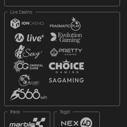
Live Casino
Race
Togel