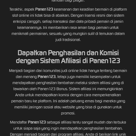
tambah bagi player.
Terakhir, aspek
Panen123
keamanan dan keadilan bermain di platform
slot online ini tidak bisa di abaikan. Dengan lisensi resmi dan sistem
enkripsi canggih, setiap transaksi dan data pribadi pemain di jamin
keamanannya. Ini memberikan rasa aman bagi pemain untuk
menikmati permainan, sesuatu yang mungkin sulit di temukan dalam
judi tradisional.
Dapatkan Penghasilan dan Komisi
dengan Sistem Afiliasi di Panen123
Menjadi bagian dari komunitas judi online tidak hanya tentang bermain
dan menang
Panen123
, tetapi juga memiliki kesempatan untuk
mendapatkan penghasilan tambahan melalui sistem afiliasi yang di
tawarkan oleh Panen123 Bonus. Sistem afiliasi ini memungkinkan
Anda untuk mendapatkan komisi dengan cara memperkenalkan
pemain baru ke platform. Ini adalah peluang emas bagi mereka yang
memiliki jaringan sosial atau website yang bisa di gunakan untuk
promosi.
Mendaftar
Panen123
sebagai afiliasi tentu sangat mudah dan terbuka
untuk siapa saja yang ingin mendapatkan penghasilan tambahan.
Dengan menjadi bagian dari program afiliasi, Anda di berikan link unik